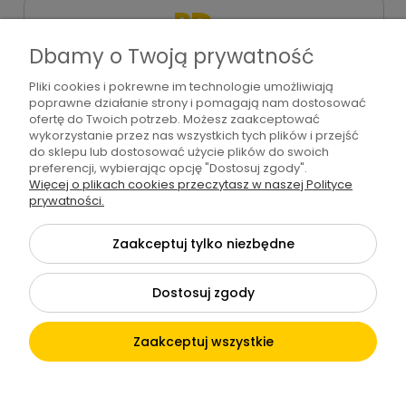
Dbamy o Twoją prywatność
Pliki cookies i pokrewne im technologie umożliwiają
+48 571 310 234
poprawne działanie strony i pomagają nam dostosować
sklep@bdart.pl
ofertę do Twoich potrzeb. Możesz zaakceptować
wykorzystanie przez nas wszystkich tych plików i przejść
do sklepu lub dostosować użycie plików do swoich
preferencji, wybierając opcję "Dostosuj zgody".
Więcej o plikach cookies przeczytasz w naszej Polityce
©2026 Wszelkie Prawa Zastrzeżone | BD art
prywatności.
Szablon Flex by
Ecommercy
Zaakceptuj tylko niezbędne
Dostosuj zgody
Pokaż pełną wersję strony
Zaakceptuj wszystkie
Sklep internetowy Shoper.pl