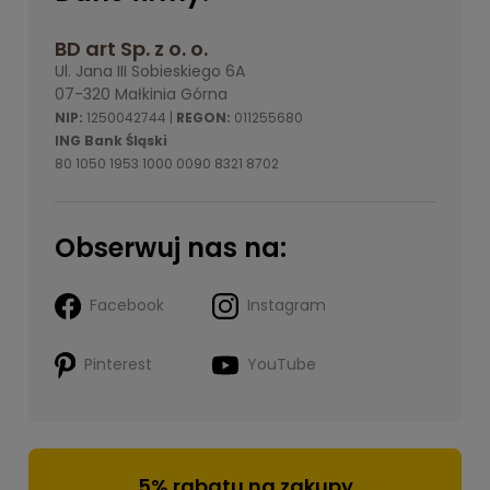
BD art Sp. z o. o.
Ul. Jana III Sobieskiego 6A
07-320 Małkinia Górna
NIP:
1250042744 |
REGON:
011255680
ING Bank Śląski
80 1050 1953 1000 0090 8321 8702
Obserwuj nas na:
Facebook
Instagram
Pinterest
YouTube
5% rabatu na zakupy