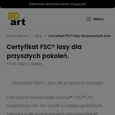
Darmowa dostawa luster stojących
Strona główna
Blog
Certyfikat FSC® lasy dla przyszłych pokole
Certyfikat FSC® lasy dla
przyszłych pokoleń.
17-01-2020 | admin
Certyfikat FSC
®
– lasy dla przyszłych pokoleń.
The Forest Stewardship Council® (FSC®) to
organizacja not-for-profit o zasięgu globalnym,
zajmująca się promowaniem odpowiedzialnej