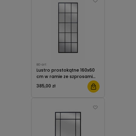
BD art
Lustro prostokątne 160x60
cm w ramie ze szprosami
do salonu czarne
385,00 zł
industrialne II BD Art