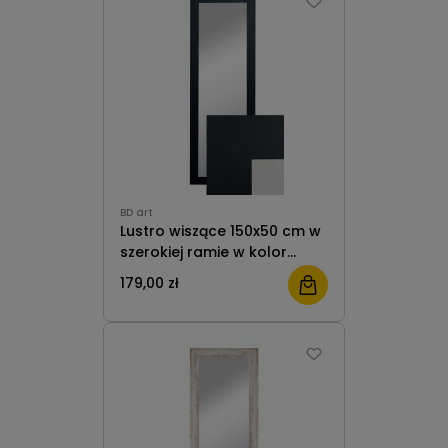
BD art
Lustro wiszące 150x50 cm w
szerokiej ramie w kolor
czarny do salonu pokoju
179,00 zł
przedpokoju B.D. Art