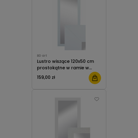
BD art
Lustro wiszące 120x50 cm
prostokątne w ramie w
kolor biały do salonu
159,00 zł
pokoju sypialni prostokątne
przedpokoju B.D. Art