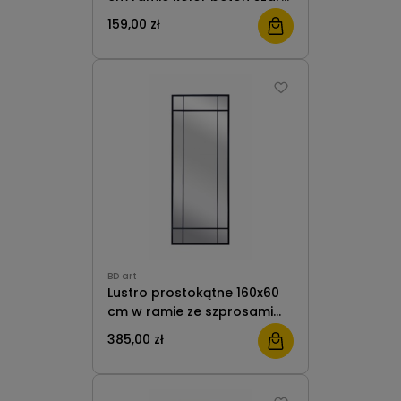
do salonu pokoju
159,00 zł
przedpokoju B.D. Art
BD art
Lustro prostokątne 160x60
cm w ramie ze szprosami
do salonu czarne
385,00 zł
industrialne BD Art