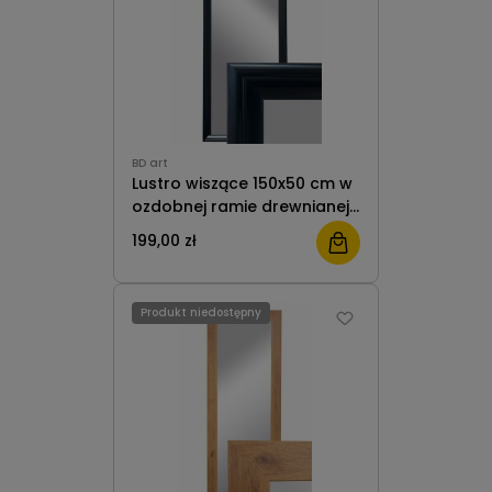
BD art
Lustro wiszące 150x50 cm w
ozdobnej ramie drewnianej
czarny do salonu pokoju
199,00 zł
przedpokoju B.D. Art
Produkt niedostępny