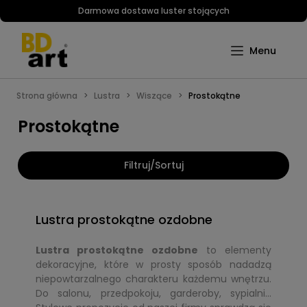
Darmowa dostawa luster stojących
Strona główna
Lustra
Wiszące
Prostokątne
Prostokątne
Filtruj/Sortuj
Lustra prostokątne ozdobne
Lustra prostokątne ozdobne
to elementy
dekoracyjne, które w prosty sposób nadadzą
niepowtarzalnego charakteru każdemu wnętrzu.
Do salonu, przedpokoju, garderoby, sypialni...