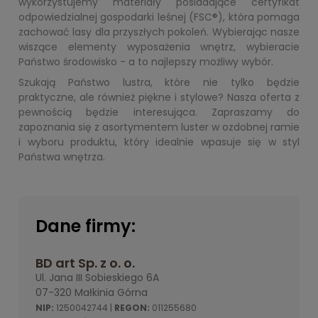
wykorzystujemy materiały posiadające certyfikat
odpowiedzialnej gospodarki leśnej (FSC®), która pomaga
zachować lasy dla przyszłych pokoleń. Wybierając nasze
wiszące elementy wyposażenia wnętrz, wybieracie
Państwo środowisko - a to najlepszy możliwy wybór.
Szukają Państwo lustra, które nie tylko będzie
praktyczne, ale również piękne i stylowe? Nasza oferta z
pewnością będzie interesująca. Zapraszamy do
zapoznania się z asortymentem luster w ozdobnej ramie
i wyboru produktu, który idealnie wpasuje się w styl
Państwa wnętrza.
Dane firmy:
BD art Sp. z o. o.
Ul. Jana III Sobieskiego 6A
07-320 Małkinia Górna
NIP:
1250042744 |
REGON:
011255680