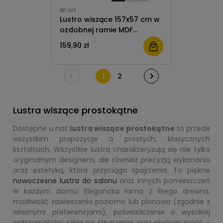
BD art
Lustro wiszące 157x57 cm w
ozdobnej ramie MDF
grafitowe do salonu pokoju
159,90 zł
sypialni
1
2
Lustra wiszące prostokątne
Dostępne u nas
lustra wiszące prostokątne
to przede
wszystkim propozycje o prostych, klasycznych
kształtach. Wszystkie lustra charakteryzują się nie tylko
oryginalnym designem, ale również precyzją wykonania
oraz estetyką, która przyciąga spojrzenia. To piękne
nowoczesne lustra do salonu
oraz innych pomieszczeń
w każdym domu. Elegancka rama z litego drewna,
możliwość zawieszenia poziomo lub pionowo (zgodnie z
własnymi preferencjami), poświadczenie o wysokiej
wytrzymałości szkła na stłuczenia oraz ekologiczność -