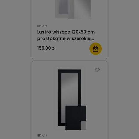
BD art
Lustro wiszące 120x50 cm
prostokątne w szerokiej
ramie kolor retro biały do
159,00 zł
salonu pokoju przedpokoju
B.D. Art
BD art