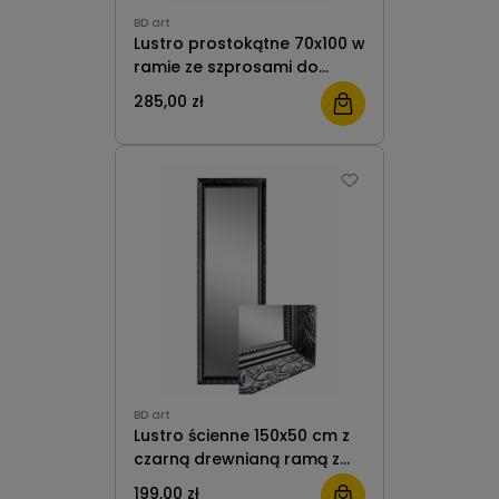
BD art
Lustro prostokątne 70x100 w
ramie ze szprosami do
salonu czarne industrialne II
285,00 zł
BD Art
BD art
Lustro ścienne 150x50 cm z
czarną drewnianą ramą z
ornamentem duże
199,00 zł