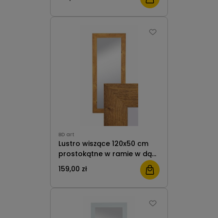
prostokątne do salonu
sypialni przedpokoju
BD art
Lustro wiszące 120x50 cm
prostokątne w ramie w dąb
olejowany do salonu pokoju
159,00 zł
przedpokoju B.D. Art