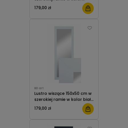
beton szary do salonu
179,00 zł
pokoju przedpokoju B.D. Art
BD art
Lustro wiszące 150x50 cm w
szerokiej ramie w kolor biały
do salonu pokoju
179,00 zł
przedpokoju B.D. Art