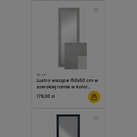
BD art
Lustro wiszące 150x50 cm w
szerokiej ramie w kolor
beton szary złoty do salonu
179,00 zł
pokoju przedpokoju B.D. Art