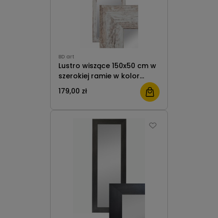
BD art
Lustro wiszące 150x50 cm w
szerokiej ramie w kolor
sosna bielona do salonu
179,00 zł
pokoju przedpokoju B.D. Art