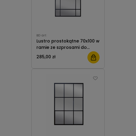
BD art
Lustro prostokątne 70x100 w
ramie ze szprosami do
salonu czarne industrialne
285,00 zł
BD Art