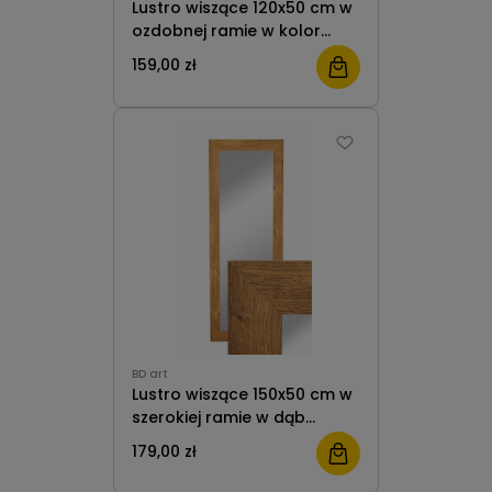
Lustro wiszące 120x50 cm w
ozdobnej ramie w kolor
czarny do salonu pokoju
159,00 zł
przedpokoju B.D. Art
BD art
Lustro wiszące 150x50 cm w
szerokiej ramie w dąb
olejowany do salonu pokoju
179,00 zł
przedpokoju B.D. Art