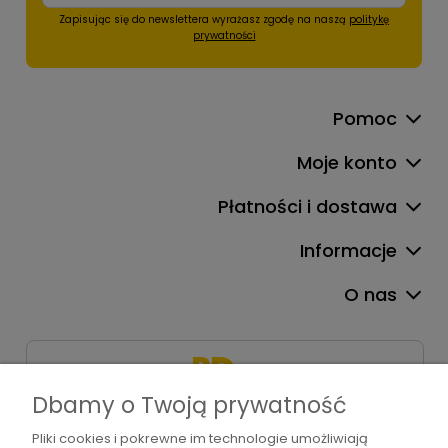
Zapisując się do newslettera wyrażasz zgodę na naszą
politykę
prywatności
Pomoc
Moje konto
Płatności i dostawa
Informacje
O nas
Dbamy o Twoją prywatność
Pliki cookies i pokrewne im technologie umożliwiają
+48 571 310 234