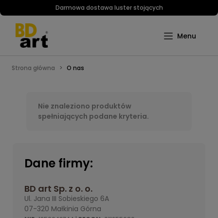
Darmowa dostawa luster stojących
Strona główna
O nas
Nie znaleziono produktów
spełniających podane kryteria.
Dane firmy:
BD art Sp. z o. o.
Ul. Jana III Sobieskiego 6A
07-320 Małkinia Górna