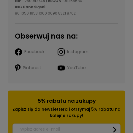
NIP:
1250042744 |
REGON:
011255680
ING Bank Śląski
80 1050 1953 1000 0090 8321 8702
Obserwuj nas na:
Facebook
Instagram
Pinterest
YouTube
5% rabatu na zakupy
Zapisz się do newslettera i otrzymaj 5% rabatu na
kolejne zakupy!