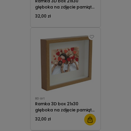
Ramka 3D box 21x30
głęboka na zdjęcie pamiątki
bukiety A4 z passe-partout
32,00 zł
13x18 biała
BD art
Ramka 3D box 21x30
głęboka na zdjęcie pamiątki
bukiety A4 z passe-partout
32,00 zł
13x18 dębowa