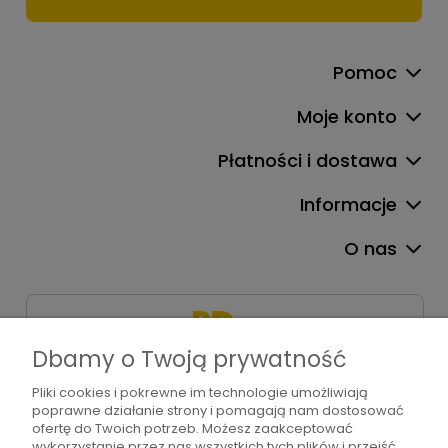
Pomoc
Moje konto
Płatności i dostawa
Informacje
O nas
Dbamy o Twoją prywatność
Pliki cookies i pokrewne im technologie umożliwiają
+48 571 310 234
poprawne działanie strony i pomagają nam dostosować
sklep@bdart.pl
ofertę do Twoich potrzeb. Możesz zaakceptować
wykorzystanie przez nas wszystkich tych plików i przejść