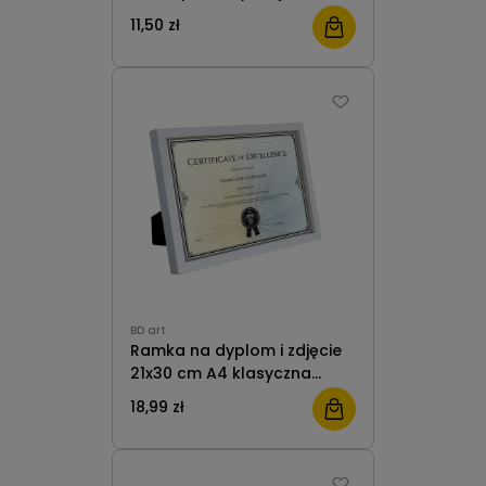
Wisząca BD ART
11,50 zł
BD art
Ramka na dyplom i zdjęcie
21x30 cm A4 klasyczna
stojąca/wisząca biała BD
18,99 zł
art