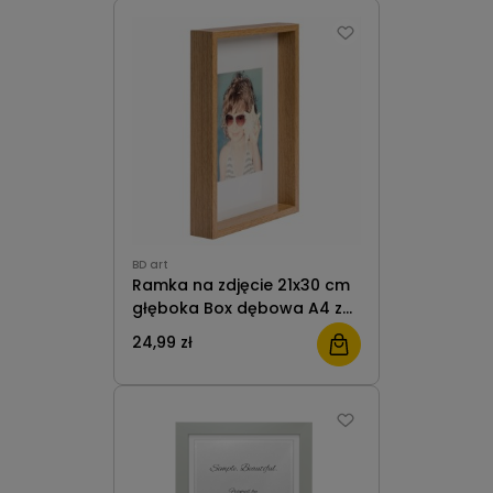
BD art
Ramka na zdjęcie 21x30 cm
głęboka Box dębowa A4 z
passe-partout 13x18 BD art
24,99 zł