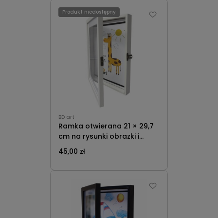
Produkt niedostępny
BD art
Ramka otwierana 21 × 29,7
cm na rysunki obrazki i
zdjęcia dla Dzieci Van Gogh
45,00 zł
A4 stojąca i wisząca z
passe-partout biała BD art