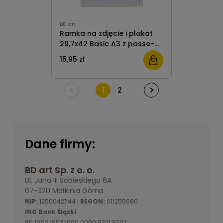
BD art
Ramka na zdjęcie i plakat
29,7x42 Basic A3 z passe-
partout 21x30 A4 biała MDF
15,95 zł
plexiglas BD art
1
2
Dane firmy:
BD art Sp. z o. o.
Ul. Jana III Sobieskiego 6A
07-320 Małkinia Górna
NIP:
1250042744 |
REGON:
011255680
ING Bank Śląski
80 1050 1953 1000 0090 8321 8702