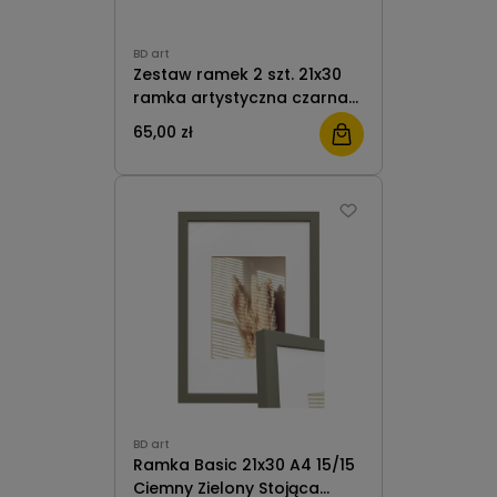
BD art
Zestaw ramek 2 szt. 21x30
ramka artystyczna czarna
otwierana na rysunki
65,00 zł
obrazki i zdjęcia dla Dzieci
Van Gogh A4 21 × 29,7 cm.
BD art
BD art
Ramka Basic 21x30 A4 15/15
Ciemny Zielony Stojąca