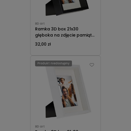
BD art
Ramka 3D box 21x30
głęboka na zdjęcie pamiątki
bukiety A4 z passe-partout
32,00 zł
13x18 czarna
Produkt niedostępny
BD art