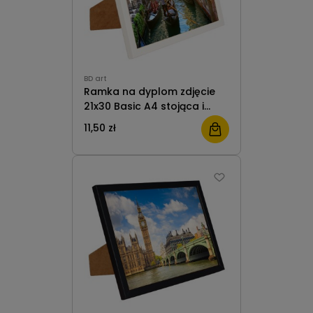
BD art
Ramka na dyplom zdjęcie
21x30 Basic A4 stojąca i
wisząca biała MDF plexiglas
11,50 zł
BD art