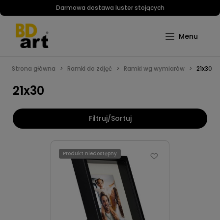
Darmowa dostawa luster stojących
Strona główna
Ramki do zdjęć
Ramki wg wymiarów
21x30
21x30
Filtruj/Sortuj
Produkt niedostępny