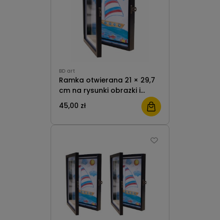
BD art
Ramka otwierana 21 × 29,7
cm na rysunki obrazki i
zdjęcia dla Dzieci Van Gogh
45,00 zł
A4 stojąca i wisząca z
passe-partout BD art