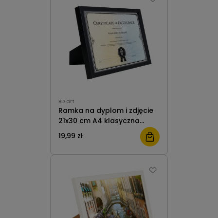
BD art
Ramka na dyplom i zdjęcie
21x30 cm A4 klasyczna
stojąca/wisząca czarna BD
19,99 zł
art