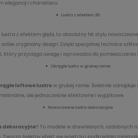
 elegancji i charakteru.
Lustra z efektem 3D
j lustra z efektem głębi, to absolutny hit stylu nowoczes
sobie oryginalny design. Dzięki specjalnej technice szlifow
t, który przyciąga uwagę i wprowadza do pomieszczenia
Okrągłe lustro w grubej ramie
rągłe loftowe lustro
w grubej ramie. Świetnie odnajduje s
minimalne, ale jednocześnie efektowne i wyjątkowe.
Nowoczesne lustra dekoracyjne
a dekoracyjne
? To modele w drewnianych, ozdobnych 
Tworzą świetny efekt we wnętrzu i podkreślają minimalis