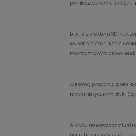
pomieszczeniami, dodając im
Lustra z efektem 3D, inacze
wybór dla osób, które cenią 
tworzą trójwymiarowy efek
Ciekawą propozycją jest
ok
modernistycznym stylu. Są 
A może
nowoczesne lustr
posrebrzane czy pozłacane. 