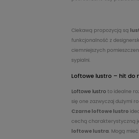
Ciekawą propozycją są
lus
funkcjonalność z designers
ciemniejszych pomieszczeni
sypialni.
Loftowe lustro – hit d
Loftowe lustro
to idealne ro
się one zazwyczaj dużymi r
Czarne loftowe lustro
idea
cechą charakterystyczną je
loftowe lustra
. Mogą mieć 