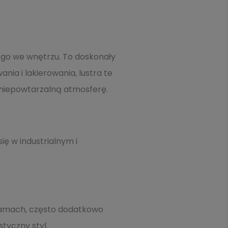
nego we wnętrzu. To doskonały
ania i lakierowania, lustra te
 niepowtarzalną atmosferę.
ię w industrialnym i
ramach, często dodatkowo
tyczny styl.