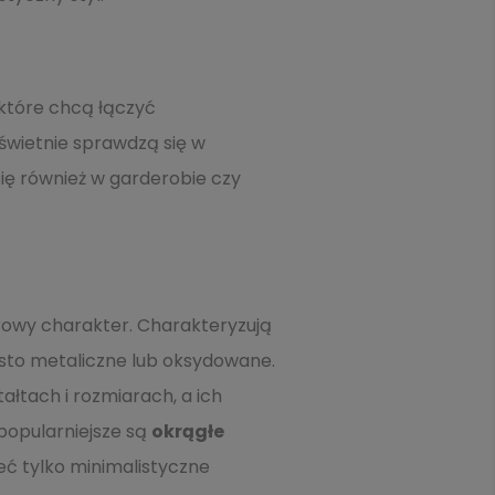
 które chcą łączyć
świetnie sprawdzą się w
ię również w garderobie czy
surowy charakter. Charakteryzują
ęsto metaliczne lub oksydowane.
ałtach i rozmiarach, a ich
popularniejsze są
okrągłe
eć tylko minimalistyczne