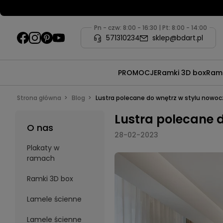
Pn - czw: 8:00 - 16:30 | Pt: 8:00 - 14:00
571310234
sklep@bdart.pl
PROMOCJE
Ramki 3D box
Ramk
Strona główna
Blog
Lustra polecane do wnętrz w stylu now
Lustra polecane 
O nas
28-02-2023
Plakaty w
ramach
Ramki 3D box
Lamele ścienne
Lamele ścienne