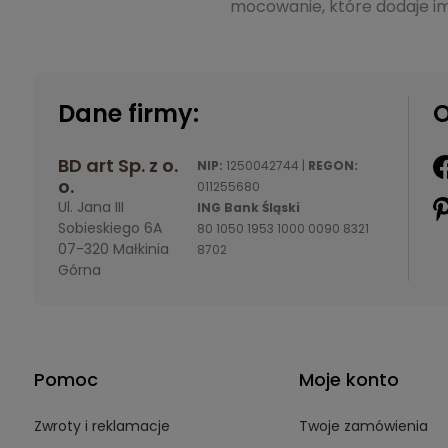
mocowanie, które dodaje im
Dane firmy:
O
BD art Sp. z o.
NIP:
1250042744 |
REGON:
o.
011255680
Ul. Jana III
ING Bank Śląski
Sobieskiego 6A
80 1050 1953 1000 0090 8321
07-320 Małkinia
8702
Górna
Pomoc
Moje konto
Zwroty i reklamacje
Twoje zamówienia