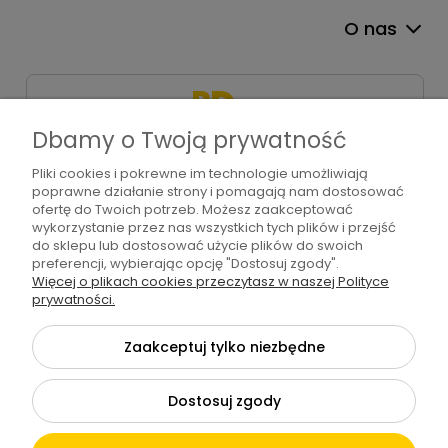
O nas
Dbamy o Twoją prywatność
Pliki cookies i pokrewne im technologie umożliwiają
+48 571 310 234
poprawne działanie strony i pomagają nam dostosować
sklep@bdart.pl
ofertę do Twoich potrzeb. Możesz zaakceptować
wykorzystanie przez nas wszystkich tych plików i przejść
do sklepu lub dostosować użycie plików do swoich
preferencji, wybierając opcję "Dostosuj zgody".
Więcej o plikach cookies przeczytasz w naszej Polityce
©2026 Wszelkie Prawa Zastrzeżone | BD art
prywatności.
Szablon Flex by
Ecommercy
Zaakceptuj tylko niezbędne
Dostosuj zgody
Pokaż pełną wersję strony