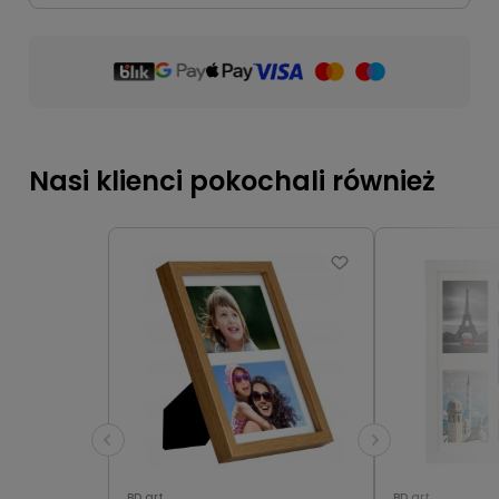
Nasi klienci pokochali również
BD art
BD art