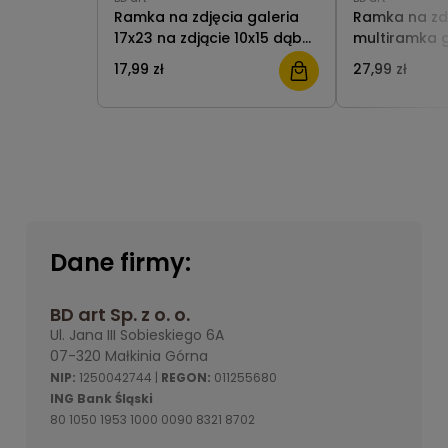
Ramka na zdjęcia galeria
Ramka na zdj
17x23 na zdjącie 10x15 dąb
multiramka g
BD art
28x35 cm. na 
17,99 zł
27,99 zł
cm. biała BD 
Dane firmy:
BD art Sp. z o. o.
Ul. Jana III Sobieskiego 6A
07-320 Małkinia Górna
NIP:
1250042744 |
REGON:
011255680
ING Bank Śląski
80 1050 1953 1000 0090 8321 8702