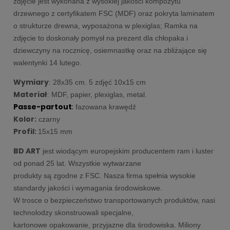
zdjęcie jest wykonana z wysokiej jakości kompozytu
drzewnego z certyfikatem FSC (MDF) oraz pokryta laminatem
o strukturze drewna, wyposażona w plexiglas; Ramka na
zdjęcie to doskonały pomysł na prezent dla chłopaka i
dziewczyny na rocznicę, osiemnastkę oraz na zbliżające się
walentynki 14 lutego.
Wymiary
: 28x35 cm. 5 zdjęć 10x15 cm
Materiał
: MDF, papier, plexiglas, metal.
Passe-partout
:
fazowana krawędź
Kolor:
czarny
Profil:
15x15 mm
BD ART
jest wiodącym europejskim producentem ram i luster
od ponad 25 lat. Wszystkie wytwarzane
produkty są zgodne z FSC. Nasza firma spełnia wysokie
standardy jakości i wymagania środowiskowe.
W trosce o bezpieczeństwo transportowanych produktów, nasi
technolodzy skonstruowali specjalne,
kartonowe opakowanie, przyjazne dla środowiska.
Miliony