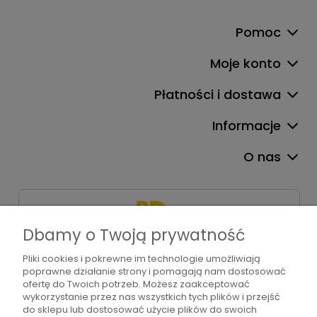
Pomoc
Moje konto
Płatności i dostawa
Informacje
O nas
Dbamy o Twoją prywatność
Pliki cookies i pokrewne im technologie umożliwiają
+48 571 310 234
poprawne działanie strony i pomagają nam dostosować
sklep@bdart.pl
ofertę do Twoich potrzeb. Możesz zaakceptować
wykorzystanie przez nas wszystkich tych plików i przejść
do sklepu lub dostosować użycie plików do swoich