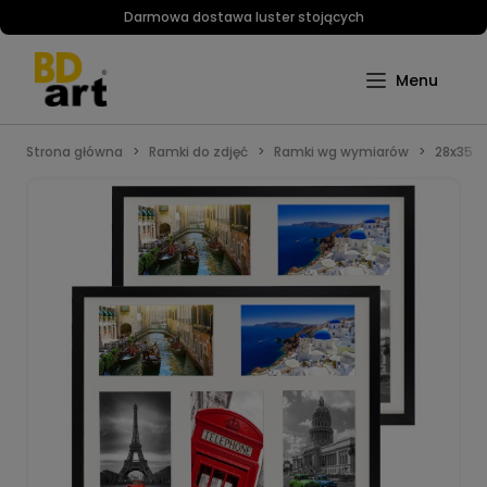
Darmowa dostawa luster stojących
Strona główna
Ramki do zdjęć
Ramki wg wymiarów
28x35