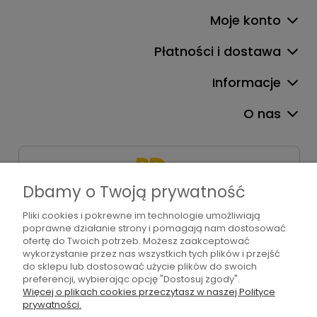
Moje konto
Płatności i dostawa
Informacje
O nas
Dbamy o Twoją prywatność
Pliki cookies i pokrewne im technologie umożliwiają
+48 571 310 234
poprawne działanie strony i pomagają nam dostosować
sklep@bdart.pl
ofertę do Twoich potrzeb. Możesz zaakceptować
wykorzystanie przez nas wszystkich tych plików i przejść
do sklepu lub dostosować użycie plików do swoich
preferencji, wybierając opcję "Dostosuj zgody".
Więcej o plikach cookies przeczytasz w naszej Polityce
©2026 Wszelkie Prawa Zastrzeżone | BD art
prywatności.