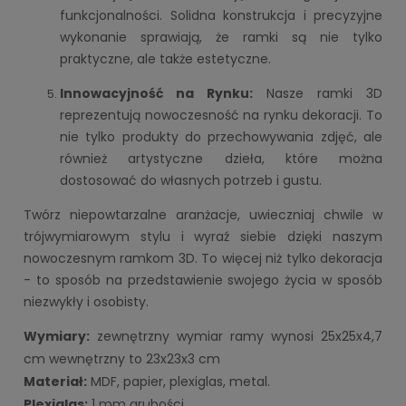
funkcjonalności. Solidna konstrukcja i precyzyjne
wykonanie sprawiają, że ramki są nie tylko
praktyczne, ale także estetyczne.
Innowacyjność na Rynku:
Nasze ramki 3D
reprezentują nowoczesność na rynku dekoracji. To
nie tylko produkty do przechowywania zdjęć, ale
również artystyczne dzieła, które można
dostosować do własnych potrzeb i gustu.
Twórz niepowtarzalne aranżacje, uwieczniaj chwile w
trójwymiarowym stylu i wyraź siebie dzięki naszym
nowoczesnym ramkom 3D. To więcej niż tylko dekoracja
- to sposób na przedstawienie swojego życia w sposób
niezwykły i osobisty.
Wymiary:
zewnętrzny wymiar ramy wynosi 25x25x4,7
cm
wewnętrzny to
23x23x3 cm
Materiał:
MDF, papier, plexiglas, metal.
Plexiglas:
1 mm grubości.