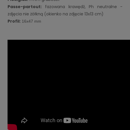
Passe-partout:
fazowana krawędź, Ph neutralne -
zdjęcia nie żółkną (okienko na zdjęcie 13x13 cm)
Profil:
16x47 mm