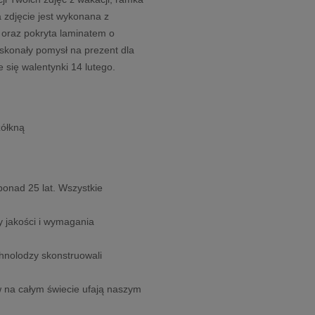
 zdjęcie jest wykonana z
 oraz pokryta laminatem o
skonały pomysł na prezent dla
e się walentynki 14 lutego.
żółkną
onad 25 lat. Wszystkie
y jakości i wymagania
hnolodzy skonstruowali
w na całym świecie ufają naszym