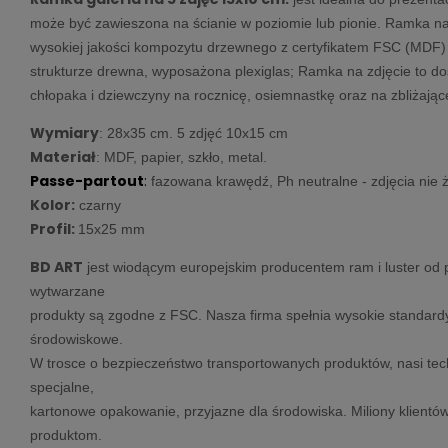
może być zawieszona na ścianie w poziomie lub pionie. Ramka na
wysokiej jakości kompozytu drzewnego z certyfikatem FSC (MDF)
strukturze drewna, wyposażona plexiglas; Ramka na zdjęcie to do
chłopaka i dziewczyny na rocznicę, osiemnastkę oraz na zbliżając
Wymiary
: 28x35 cm. 5 zdjęć 10x15 cm
Materiał
: MDF, papier, szkło, metal.
Passe-partout
:
fazowana krawędź, Ph neutralne - zdjęcia nie 
Kolor:
czarny
Profil:
15x25 mm
BD ART
jest wiodącym europejskim producentem ram i luster od p
wytwarzane
produkty są zgodne z FSC. Nasza firma spełnia wysokie standard
środowiskowe.
W trosce o bezpieczeństwo transportowanych produktów, nasi tec
specjalne,
kartonowe opakowanie, przyjazne dla środowiska.
Miliony klientó
produktom.