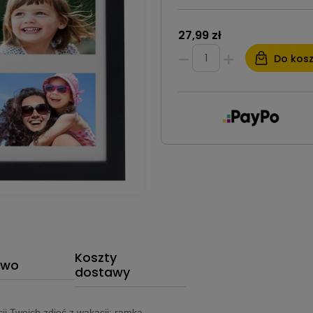
27,99 zł
Do kos
Koszty
two
dostawy
ji Twoich zdjęć z wakacji; ramka