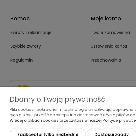
Pomoc
Moje konto
Zwroty i reklamacje
Twoje zamówienia
Szybkie zwroty
Ustawienia konta
Regulamin
Przechowalnia
+48 571 310 234
sklep@bdar
Dbamy o Twoją prywatność
Pliki cookies i pokrewne im technologie umożliwiają poprawne
tych plików i przejść do sklepu lub dostosować użycie plików do
Więcej o plikach cookies przeczytasz w naszej Polityce prywatn
©2026 Wszelkie Prawa Zastrzeżone | BD art
Zaakceptuj tylko niezbędne
Dostosuj zgody