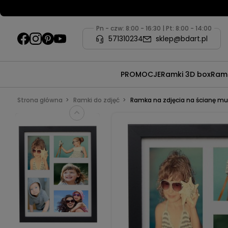
Pn - czw: 8:00 - 16:30 | Pt: 8:00 - 14:00
571310234
sklep@bdart.pl
PROMOCJE
Ramki 3D box
Ramk
Strona główna
Ramki do zdjęć
Ramka na zdjęcia na ścianę mul