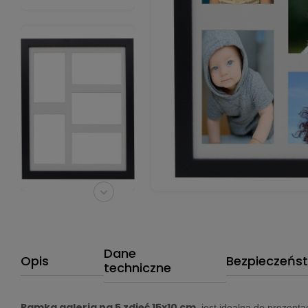
Dane
Opis
Bezpieczeńs
techniczne
Ramka galeria na 5 zdjęć 15x10 cm.
jest idealna do prezentac