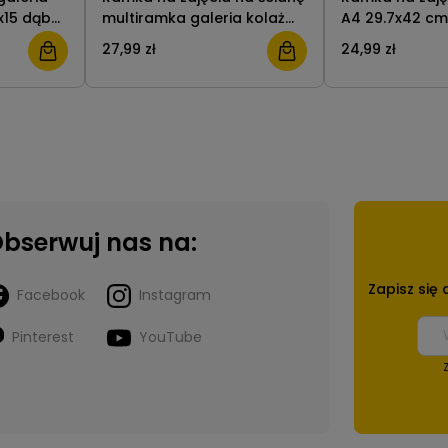
0x15 dąb
multiramka galeria kolaż
A4 29.7x42 cm
28x35 cm. na 5 zdjęć 10x15
czarna MDF BD
27,99 zł
24,99 zł
cm. biała BD art
bserwuj nas na:
Zapisz się
Facebook
Instagram
Pinterest
YouTube