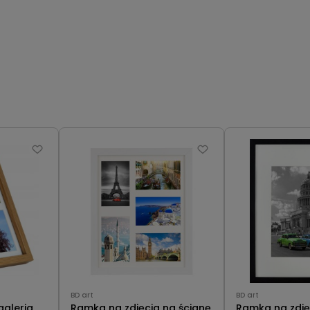
BD art
BD art
galeria
Ramka na zdjęcia na ścianę
Ramka na zdjęci