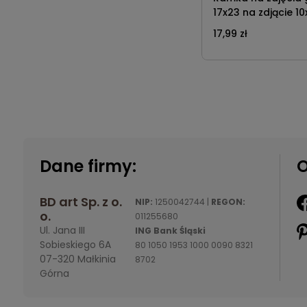
17x23 na zdjącie 1
BD art
17,99 zł
Dane firmy:
O
BD art Sp. z o.
NIP:
1250042744 |
REGON:
o.
011255680
Ul. Jana III
ING Bank Śląski
Sobieskiego 6A
80 1050 1953 1000 0090 8321
07-320 Małkinia
8702
Górna