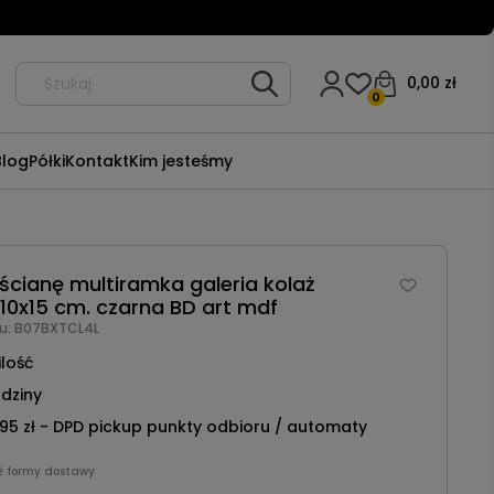
0,00 zł
0
Blog
Półki
Kontakt
Kim jesteśmy
ścianę multiramka galeria kolaż
 10x15 cm. czarna BD art mdf
u:
B07BXTCL4L
ilość
dziny
95 zł
- DPD pickup punkty odbioru / automaty
ź formy dostawy