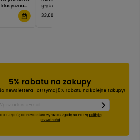
 klasyczna
głęboka na zdjęcie pamiątki
głęboka na
 art
bukiety ( 20x25 ) biała z
bukiety ( 
33,00 zł
33,00 zł
passe-partout
passe-par
5% rabatu na zakupy
 do newslettera i otrzymaj 5% rabatu na kolejne zakupy!
Zapisując się do newslettera wyrażasz zgodę na naszą
politykę
prywatności