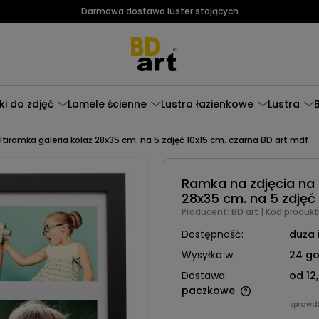
Darmowa dostawa luster stojących
i do zdjęć
Lamele ścienne
Lustra łazienkowe
Lustra
tiramka galeria kolaż 28x35 cm. na 5 zdjęć 10x15 cm. czarna BD art mdf
Ramka na zdjęcia na 
28x35 cm. na 5 zdjęć
Producent:
BD art
| Kod produkt
Dostępność:
duża 
Wysyłka w:
24 go
Dostawa:
od 12,
paczkowe
sprawd