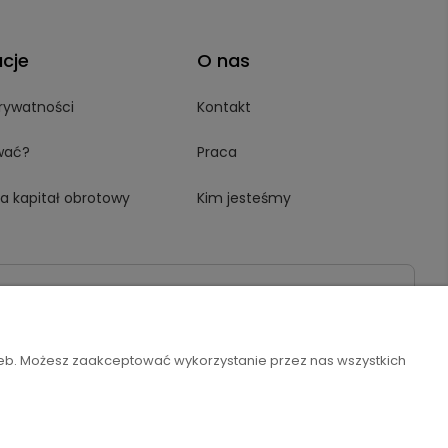
acje
O nas
prywatności
Kontakt
wać?
Praca
a kapitał obrotowy
Kim jesteśmy
zeb. Możesz zaakceptować wykorzystanie przez nas wszystkich
Szablon Flex by
Ecommercy