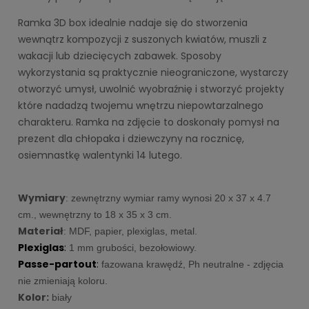
Ramka 3D box idealnie nadaje się do stworzenia
wewnątrz kompozycji z suszonych kwiatów, muszli z
wakacji lub dziecięcych zabawek. Sposoby
wykorzystania są praktycznie nieograniczone, wystarczy
otworzyć umysł, uwolnić wyobraźnię i stworzyć projekty
które nadadzą twojemu wnętrzu niepowtarzalnego
charakteru. Ramka na zdjęcie to doskonały pomysł na
prezent dla chłopaka i dziewczyny na rocznicę,
osiemnastkę walentynki 14 lutego.
Wymiary
: zewnętrzny wymiar ramy wynosi 20 x 37 x 4.7
cm., wewnętrzny to 18 x 35 x 3 cm.
Materiał
: MDF, papier, plexiglas, metal.
Plexiglas
:
1 mm grubości, bezołowiowy.
Passe-partout
:
fazowana krawędź, Ph neutralne - zdjęcia
nie zmieniają koloru.
Kolor:
biały