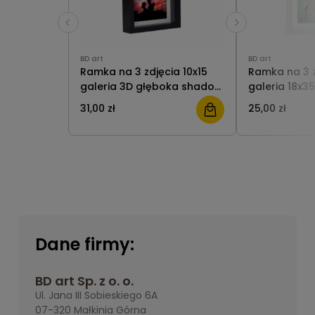
BD art
BD art
Ramka na 3 zdjęcia 10x15
Ramka na 3 zdję
galeria 3D głęboka shadow
galeria 18x3
box 18x35cm czarna
MDF/plexigla
31,00 zł
25,00 zł
Dane firmy:
BD art Sp. z o. o.
Ul. Jana III Sobieskiego 6A
07-320 Małkinia Górna