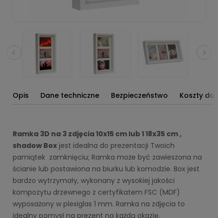
Opis
Dane techniczne
Bezpieczeństwo
Koszty do
Ramka 3D na 3 zdjęcia 10x15 cm lub 1 18x35 cm ,
shadow Box
jest idealna do prezentacji Twoich
pamiątek zamknięciu; Ramka może być zawieszona na
ścianie lub postawiona na biurku lub komodzie. Box jest
bardzo wytrzymały, wykonany z wysokiej jakości
kompozytu drzewnego z certyfikatem FSC (MDF)
wyposażony w plexiglas 1 mm. Ramka na zdjęcia to
idealny pomysł na prezent na każdą okazję.