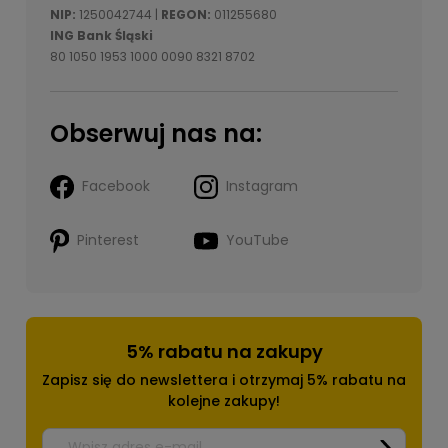
NIP:
1250042744 |
REGON:
011255680
ING Bank Śląski
80 1050 1953 1000 0090 8321 8702
Obserwuj nas na:
Facebook
Instagram
Pinterest
YouTube
5% rabatu na zakupy
Zapisz się do newslettera i otrzymaj 5% rabatu na
kolejne zakupy!