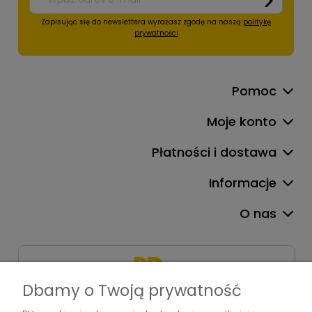
Zapisując się do newslettera wyrażasz zgodę na naszą
politykę
prywatności
Pomoc
Moje konto
Płatności i dostawa
Informacje
O nas
Dbamy o Twoją prywatność