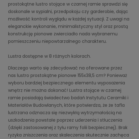
prostokątne lustro stojące w czarnej ramie sprawdzi się
doskonale w sypialni, przedpokoju czy garderobie, dając
możliwość kontroli wyglądu w każdej sytuacji. Z uwagi na
eleganckie wykonanie, minimalistyczny styl oraz prostą
konstrukcję pionowe zwierciadło nada wybranemu
pomieszczeniu niepowtarzalnego charakteru.
Lustra dostępne w 8 różnych kolorach.
Dlaczego warto się zdecydować na oferowane przez
nas lustro prostokątne pionowe 155x38,5 cm? Ponieważ
wyboru bardziej bezpiecznego elementu wyposażenia
wnętrz nie można dokonać! Lustra stojące w czarnej
ramie posiadają świadectwo badań Instytutu Ceramiki i
Materiałów Budowlanych, które potwierdza, że że tafla
lustrzana odznacza się niezwykłą wytrzymałością na
uszkodzenia powstałe poprzez uderzenia i stłuczenia
(dzięki zastosowanej z tyłu ramy folii bezpiecznej). Brak
ryzyka zniszczenia oraz skaleczenia skutecznie zachęca