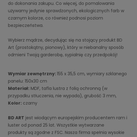
do dokonania zakupu. Co więcej, do pomalowania
używamy jedynie sprawdzonych, ekologicznych farb w
czarnym kolorze, co również podnosi poziom
bezpieczeństwa.
Wybierz mądrze, decydując się na stojący produkt BD
Art (prostokątny, pionowy), który w niebanalny sposób
odmieni Twoją garderobę, sypialnię czy przedpokój!
Wymiar zewnętrzny: 
155 x 35,5 cm, wymiary szklanego 
panelu: 150x30 cm
Materiał:
 MDF, tafla lustra z folią ochronną (w 
przypadku stłuczenia, nie wypada), grubość 3 mm, 
Kolor:
 czarny
BD ART
 jest wiodącym europejskim producentem ram i 
luster od ponad 25 lat. Wszystkie wytwarzane 
produkty są zgodne z FSC. Nasza firma spełnia wysokie 