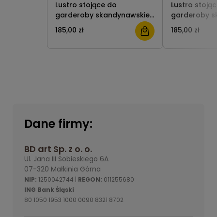
Lustro stojące do
Lustro stoją
garderoby skandynawskie
garderoby s
155x40 białe BD art
155x40 wysok
185,00 zł
185,00 zł
Dane firmy:
BD art Sp. z o. o.
Ul. Jana III Sobieskiego 6A
07-320 Małkinia Górna
NIP:
1250042744 |
REGON:
011255680
ING Bank Śląski
80 1050 1953 1000 0090 8321 8702