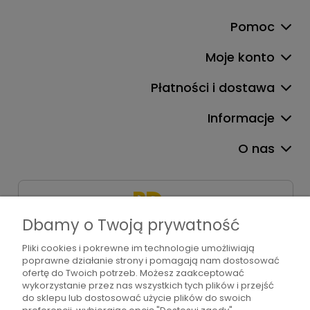
Pomoc
Moje konto
Płatności i dostawa
Informacje
O nas
Dbamy o Twoją prywatność
Pliki cookies i pokrewne im technologie umożliwiają
+48 571 310 234
poprawne działanie strony i pomagają nam dostosować
sklep@bdart.pl
ofertę do Twoich potrzeb. Możesz zaakceptować
wykorzystanie przez nas wszystkich tych plików i przejść
do sklepu lub dostosować użycie plików do swoich