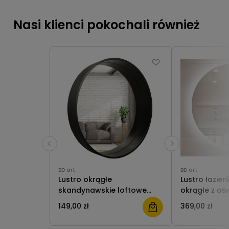
Nasi klienci pokochali również
BD art
BD art
Lustro okrągłe
Lustro łazie
skandynawskie loftowe
okrągłe z oś
drewniane 50 cm czarne BD
149,00 zł
369,00 zł
art