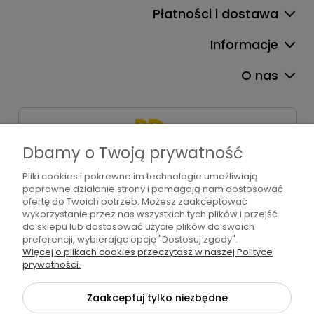
Płatności i dostawa
Informacje
O nas
Dbamy o Twoją prywatność
Pliki cookies i pokrewne im technologie umożliwiają
+48 571 310 234
poprawne działanie strony i pomagają nam dostosować
sklep@bdart.pl
ofertę do Twoich potrzeb. Możesz zaakceptować
wykorzystanie przez nas wszystkich tych plików i przejść
do sklepu lub dostosować użycie plików do swoich
preferencji, wybierając opcję "Dostosuj zgody".
Więcej o plikach cookies przeczytasz w naszej Polityce
©2026 Wszelkie Prawa Zastrzeżone | BD art
prywatności.
Szablon Flex by
Ecommercy
Zaakceptuj tylko niezbędne