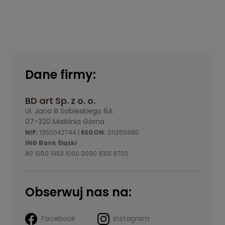
Dane firmy:
BD art Sp. z o. o.
Ul. Jana III Sobieskiego 6A
07-320 Małkinia Górna
NIP:
1250042744 |
REGON:
011255680
ING Bank Śląski
80 1050 1953 1000 0090 8321 8702
Obserwuj nas na:
Facebook
Instagram