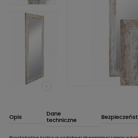
Dane
Opis
Bezpieczeńs
techniczne
Prostokątne lustro w ozdobnej drewnianej ramie w kol