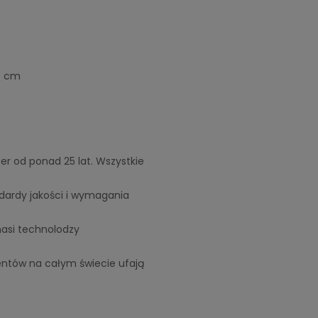
7 cm
r od ponad 25 lat. Wszystkie 
dardy jakości i wymagania 
si technolodzy 
ientów na całym świecie ufają 