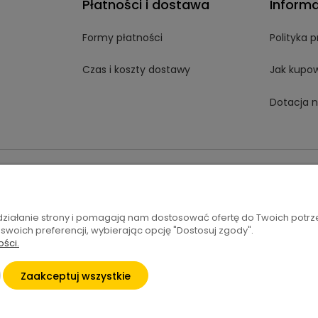
Płatności i dostawa
Inform
Formy płatności
Polityka 
Czas i koszty dostawy
Jak kupo
Dotacja n
t.pl
 działanie strony i pomagają nam dostosować ofertę do Twoich potr
 swoich preferencji, wybierając opcję "Dostosuj zgody".
ości.
Zaakceptuj wszystkie
Sklep internetowy Shoper.pl