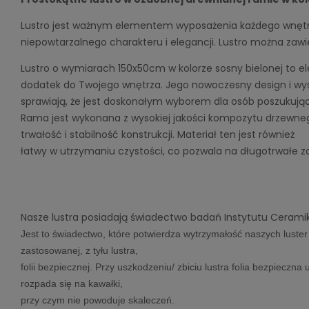
Lustro jest ważnym elementem wyposażenia każdego wnęt
niepowtarzalnego charakteru i elegancji. Lustro można zawies
Lustro o wymiarach 150x50cm w kolorze sosny bielonej to ele
dodatek do Twojego wnętrza. Jego nowoczesny design i wy
sprawiają, że jest doskonałym wyborem dla osób poszukują
Rama jest wykonana z wysokiej jakości kompozytu drzewneg
trwałość i stabilność konstrukcji. Materiał ten jest również 
łatwy w utrzymaniu czystości, co pozwala na długotrwałe z
Nasze lustra posiadają świadectwo badań Instytutu Ceramik
Jest to świadectwo, które potwierdza wytrzymałość naszych luster 
zastosowanej, z tyłu lustra, 
folii bezpiecznej. Przy uszkodzeniu/ zbiciu lustra folia bezpieczna u
rozpada się na kawałki, 
przy czym nie powoduje skaleczeń.