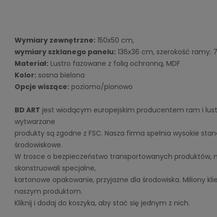
Wymiary zewnętrzne:
 150x50 cm, 
wymiary szklanego panelu:
 136x36 cm, szerokość ramy: 
Materiał:
 Lustro fazowane z folią ochronną, MDF
Kolor:
 sosna bielona 
Opcje wiszące:
 poziomo/pionowo 
BD ART
 jest wiodącym europejskim producentem ram i luste
wytwarzane 
produkty są zgodne z FSC. Nasza firma spełnia wysokie stan
środowiskowe. 
W trosce o bezpieczeństwo transportowanych produktów, na
skonstruowali specjalne,
kartonowe opakowanie, przyjazne dla środowiska. 
Miliony kl
naszym produktom. 
Kliknij i dodaj do koszyka, aby stać się jednym z nich.