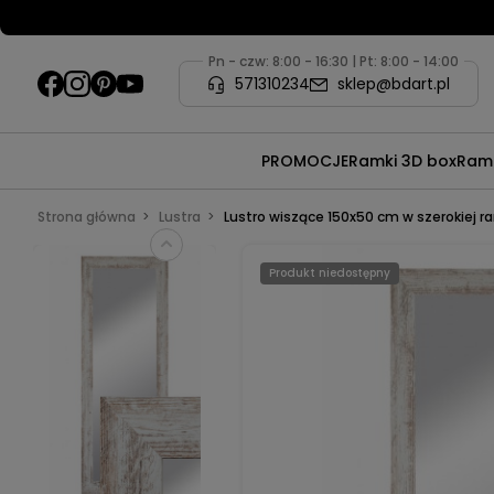
Pn - czw: 8:00 - 16:30 | Pt: 8:00 - 14:00
571310234
sklep@bdart.pl
PROMOCJE
Ramki 3D box
Ramk
Strona główna
Lustra
Lustro wiszące 150x50 cm w szerokiej ra
Produkt niedostępny