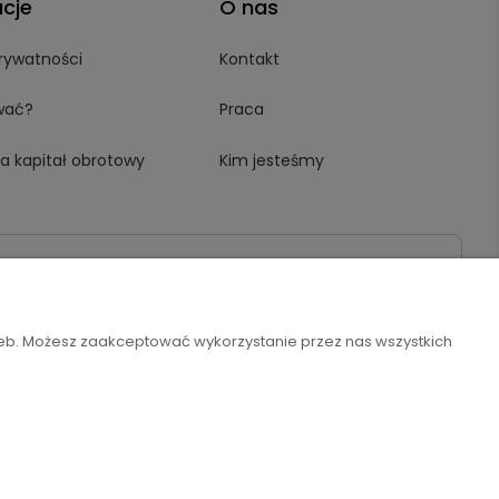
acje
O nas
prywatności
Kontakt
wać?
Praca
a kapitał obrotowy
Kim jesteśmy
zeb. Możesz zaakceptować wykorzystanie przez nas wszystkich
Szablon Flex by
Ecommercy