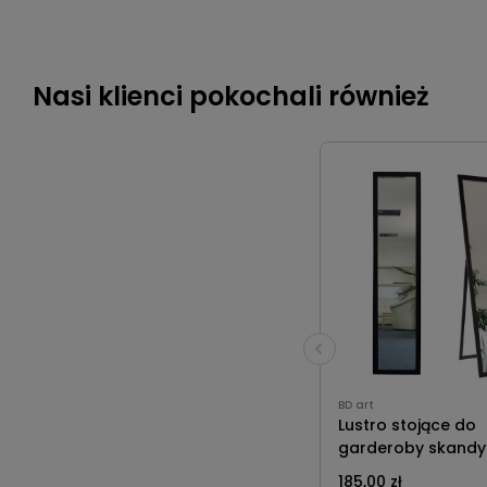
Nasi klienci pokochali również
BD art
Lustro stojące do
garderoby skandy
155x40 w czarnej 
185,00 zł