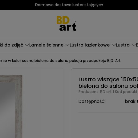
Darmowa dostawa luster stojących
i do zdjęć
Lamele ścienne
Lustra łazienkowe
Lustra
mie w kolor sosna bielona do salonu pokoju przedpokoju B.D. Art
Lustro wiszące 150x5
bielona do salonu pok
Producent:
BD art
| Kod produkt
Dostępność:
brak 