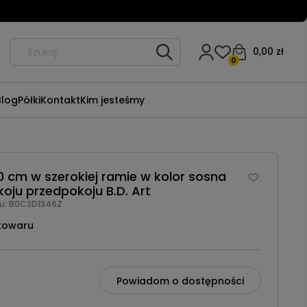
0,00 zł
0
Blog
Półki
Kontakt
Kim jesteśmy
0 cm w szerokiej ramie w kolor sosna
oju przedpokoju B.D. Art
u:
B0C2D1346Z
towaru
Powiadom o dostępności