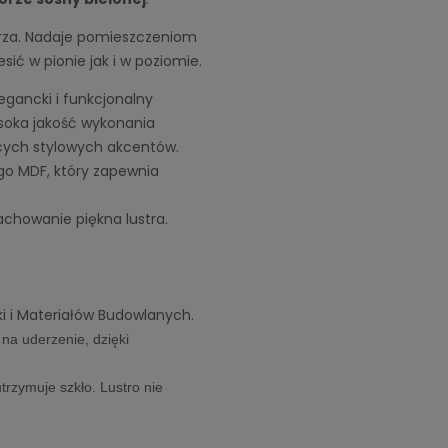
rza. Nadaje pomieszczeniom
ić w pionie jak i w poziomie.
gancki i funkcjonalny 
soka jakość wykonania
cych stylowych akcentów.
o MDF, który zapewnia 
achowanie piękna lustra.
i i Materiałów Budowlanych. 
na uderzenie, dzięki 
trzymuje szkło. Lustro nie 