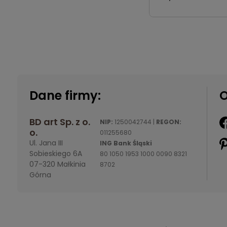
art
Dane firmy:
O
BD art Sp. z o.
NIP:
1250042744 |
REGON:
o.
011255680
Ul. Jana III
ING Bank Śląski
Sobieskiego 6A
80 1050 1953 1000 0090 8321
07-320 Małkinia
8702
Górna