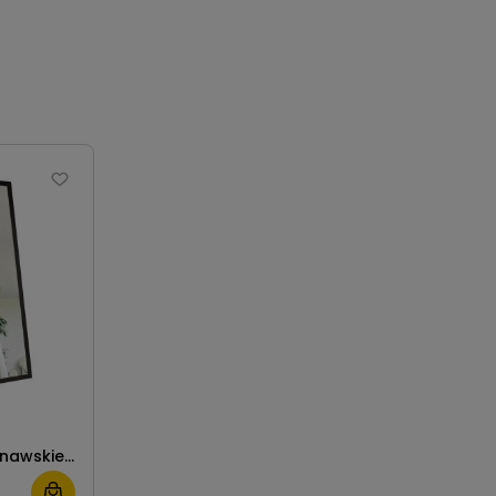
nawskie
ramie BD