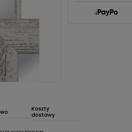
Koszty
two
dostawy
orze sosny bielonej
.